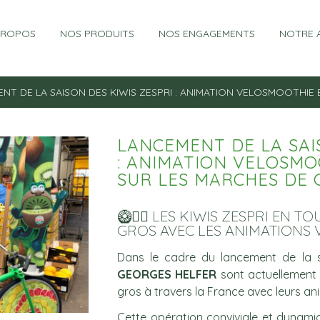
PROPOS
NOS PRODUITS
NOS ENGAGEMENTS
NOTRE 
NT DE LA SAISON DES KIWIS ZESPRI : ANIMATION VELOSMOOTHIE
LANCEMENT DE LA SAI
: ANIMATION VELOSM
SUR LES MARCHES DE 
🥝🚴‍♂️ LES KIWIS ZESPRI EN
GROS AVEC LES ANIMATIONS
Dans le cadre du lancement de la 
GEORGES HELFER
sont actuellement 
gros à travers la France avec leurs a
Cette opération conviviale et dynami