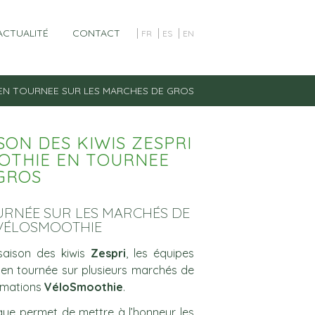
ACTUALITÉ
CONTACT
FR
ES
EN
 EN TOURNEE SUR LES MARCHES DE GROS
SON DES KIWIS ZESPRI
OOTHIE EN TOURNEE
GROS
 TOURNÉE SUR LES MARCHÉS DE
 VÉLOSMOOTHIE
saison des kiwis
Zespri
, les équipes
en tournée sur plusieurs marchés de
nimations
VéloSmoothie
.
que permet de mettre à l’honneur les