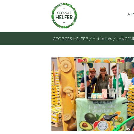
Panneau de gestion des cookies
A 
GEORGES HELFER
/
Actualités
/
LANCEME