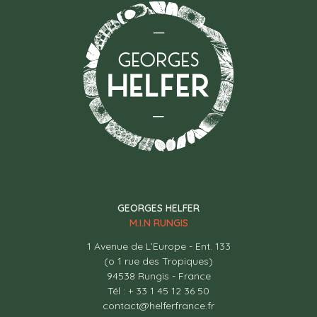
GEORGES HELFER
M.I.N RUNGIS
1 Avenue de L’Europe - Ent. 133
(o 1 rue des Tropiques)
94538 Rungis - France
Tél : + 33 1 45 12 36 50
contact@helferfrance.fr