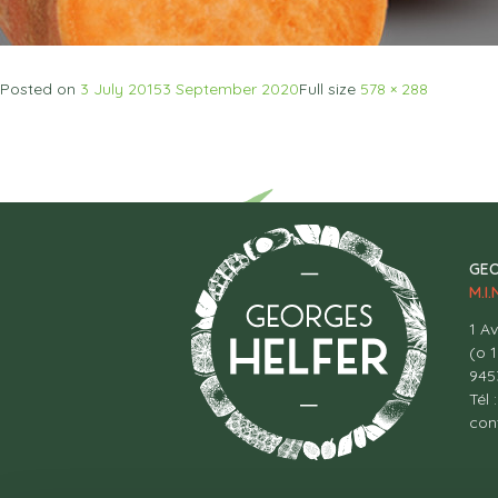
Posted on
3 July 2015
3 September 2020
Full size
578 × 288
GEO
M.I
1 A
(o 
945
Tél 
con