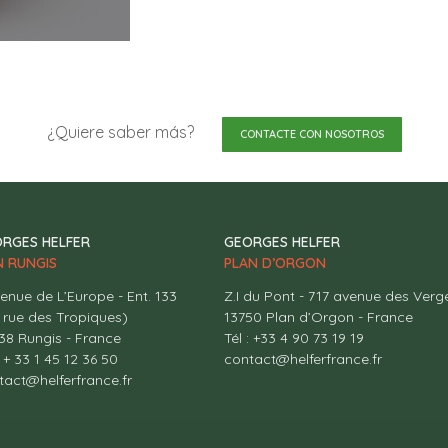
¿Quiere saber más?
CONTACTE CON NOSOTROS
RGES HELFER
GEORGES HELFER
.N RUNGIS
PLAN D’ORGON
venue de L’Europe - Ent. 133
Z.I du Pont - 717 avenue des Verg
1 rue des Tropiques)
13750 Plan d’Orgon - France
38 Rungis - France
Tél : +33 4 90 73 19 19
: + 33 1 45 12 36 50
contact@helferfrance.fr
tact@helferfrance.fr