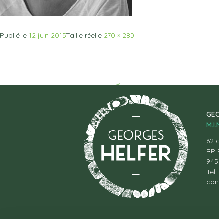
Publié le
12 juin 2015
Taille réelle
270 × 280
GEO
M.I
62 a
BP 
945
Tél 
con