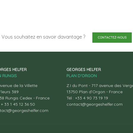
Vous souhaitez en savoir davantage ?
CONTACTEZ-NOUS
RGES HELFER
GEORGES HELFER
.N RUNGIS
PLAN D’ORGON
venue de la Villette
Z.I du Pont - 717 avenue des Verg
Fleurs 389
13750 Plan d’Orgon - France
38 Rungis Cedex - France
Tél : +33 4 90 73 19 19
: + 33 1 45 12 36 50
contact@georgeshelfer.com
tact@georgeshelfer.com