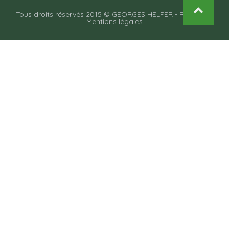
Tous droits réservés 2015 © GEORGES HELFER -
Recettes
-
Mentions légales