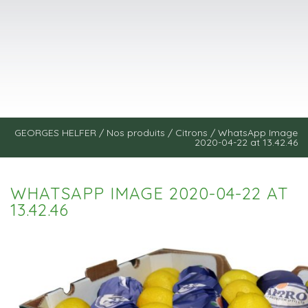
GEORGES HELFER
/
Nos produits
/
Citrons
/
WhatsApp Image
2020-04-22 at 13.42.46
WHATSAPP IMAGE 2020-04-22 AT
13.42.46