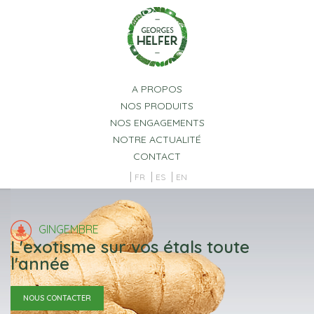
Panneau de gestion des cookies
A PROPOS
NOS PRODUITS
NOS ENGAGEMENTS
NOTRE ACTUALITÉ
CONTACT
FR
ES
EN
GINGEMBRE
L'exotisme sur vos étals toute
l'année
NOUS CONTACTER