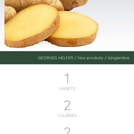
GEORGES HELFER
/
Nos produits
/
Gingembre
1
VARIÉTÉ
2
CALIBRES
2