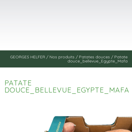
GEORGES HELFER
/
Nos produits
/
Patates douces
/
Patate
douce_bellevue_Egypte_Mafa
PATATE
DOUCE_BELLEVUE_EGYPTE_MAFA