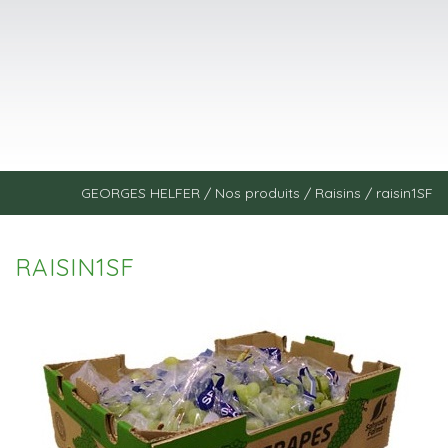
GEORGES HELFER
/
Nos produits
/
Raisins
/
raisin1SF
RAISIN1SF