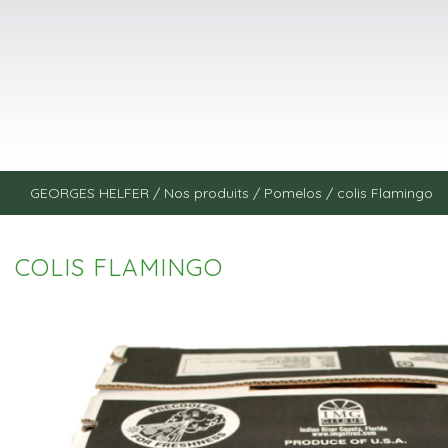
GEORGES HELFER
/
Nos produits
/
Pomelos
/
colis Flamingo
COLIS FLAMINGO