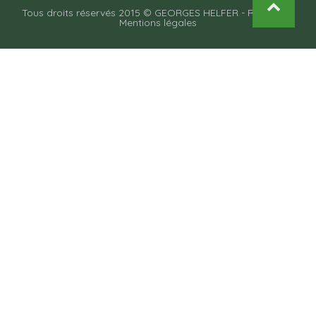
Tous droits réservés 2015 © GEORGES HELFER -
Recettes
-
Mentions légales